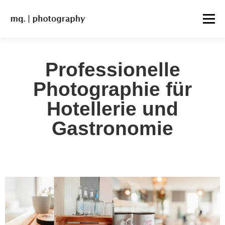
Menü
PORTFOLIO.
SHOOTINGS.
VIDEO.
Professionelle
Photographie für
VISUELLE KOMMUNIKATION
CONTACT | BOOKING
Hotellerie und
Gastronomie